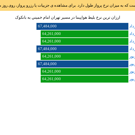
است که به میزان نرخ پرواز طول دارد. برای مشاهده ی جزییات یا رزرو پرواز، روی رو
ارزان ترین نرخ بلیط هواپیما در مسیر تهران امام خميني به بانکوک
67,484,000
64,261,000
64,261,000
67,484,000
64,261,000
67,484,000
64,261,000
64,261,000