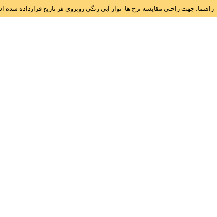
راهنما: جهت راحتی مقایسه نرخ ها، نوار آبی رنگی روبروی هر تاریخ قرارداده شده 