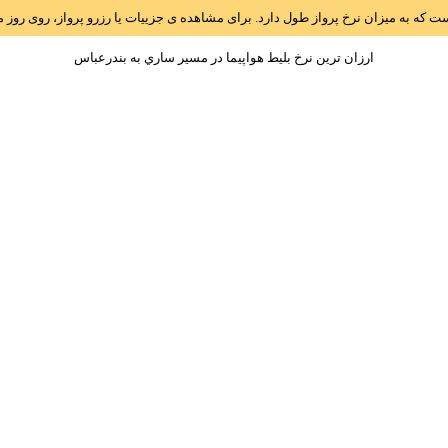
است که به میزان نرخ پرواز طول دارد. برای مشاهده ی جزییات یا رزرو پرواز، روی رو
ارزان ترین نرخ بلیط هواپیما در مسیر ساري به بندرعباس