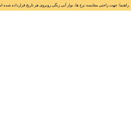
راهنما: جهت راحتی مقایسه نرخ ها، نوار آبی رنگی روبروی هر تاریخ قرارداده شده 