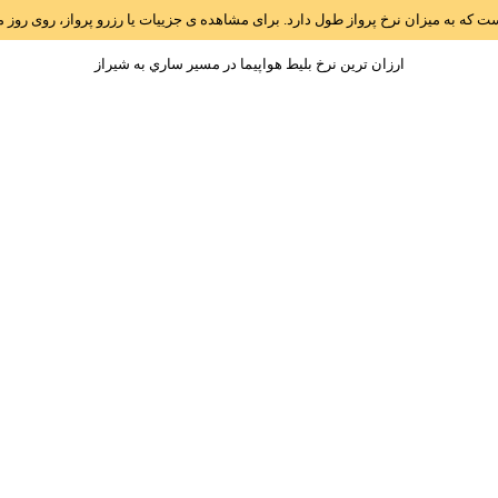
است که به میزان نرخ پرواز طول دارد. برای مشاهده ی جزییات یا رزرو پرواز، روی رو
ارزان ترین نرخ بلیط هواپیما در مسیر ساري به شيراز