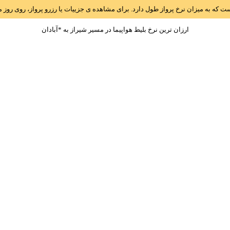
است که به میزان نرخ پرواز طول دارد. برای مشاهده ی جزییات یا رزرو پرواز، روی رو
ارزان ترین نرخ بلیط هواپیما در مسیر شيراز به *آبادان