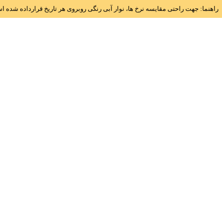
راهنما: جهت راحتی مقایسه نرخ ها، نوار آبی رنگی روبروی هر تاریخ قرارداده شده 